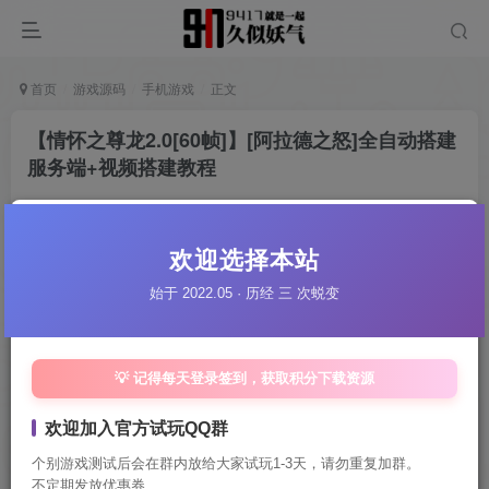
首页
游戏源码
手机游戏
正文
【情怀之尊龙2.0[60帧]】[阿拉德之怒]全自动搭建
服务端+视频搭建教程
站长
关注
私信
4个月前更新
欢迎选择本站
0
177
4
付费资源
始于 2022.05 · 历经 三 次蜕变
【情怀之尊龙2.0[60帧]】[阿拉德之怒]全自动搭建服务端+视频搭建教程
此内容为付费资源，请付费后查看
30
💡 记得每天登录签到，获取积分下载资源
限时特惠
妖气币
欢迎加入官方试玩QQ群
15
免费
月卡VIP会员
妖气币
终身VIP会员
个别游戏测试后会在群内放给大家试玩1-3天，请勿重复加群。
立即购买
不定期发放优惠券