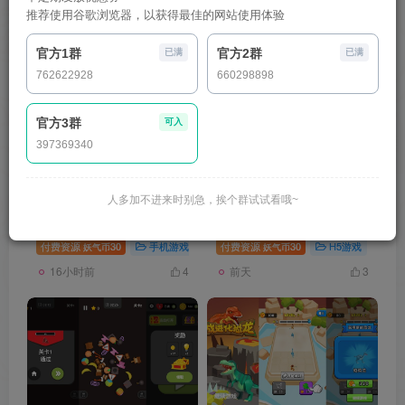
推荐使用谷歌浏览器，以获得最佳的网站使用体验
发布
排序
3364
官方1群
官方2群
已满
已满
762622928
660298898
官方3群
可入
397369340
人多加不进来时别急，挨个群试试看哦~
【大梦一场2】[MT3换皮梦
【盛世芳华多区跨服代金券
幻西游手游]全自动搭建服
内购本地版】H5[多端浏览
务端+视频参考搭建教程
器登录]全自动搭建服务端
付费资源
30
手机游戏
梦幻西游手游
付费资源
30
游戏源码
H5游戏
游
妖气币
妖气币
+详细文字搭建教程
16小时前
前天
4
3