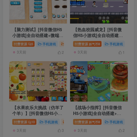
【脑力测试】[抖音微信H5
【热血校园威龙】[抖音微
小游戏]全自动搭建+微端安
信H5小游戏]全自动搭建
卓+视频参考搭建教程
+微端安卓+视频参考搭建
付费资源
5
手机游戏
抖音微信H5小游戏
付费资源
8
游戏源码
手机游戏
抖
妖气币
教程
3天前
3天前
2
1
【水果欢乐大挑战（仿羊了
【战场小指挥】[抖音微信
个羊）】[抖音微信H5小游
H5小游戏]全自动搭建+微
戏]全自动搭建+微端安卓
端安卓+视频参考搭建教程
付费资源
10
手机游戏
抖音微信H5小游戏
付费资源
8
游戏源码
手机游戏
抖
妖气币
+视频参考搭建教程
3天前
3天前
3
2