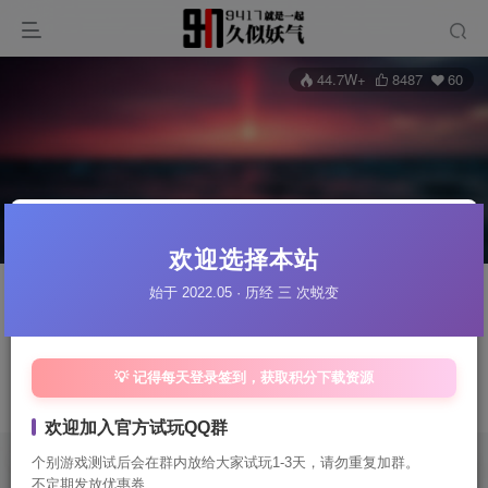
44.7W+
8487
60
欢迎选择本站
关注
私信
始于 2022.05 · 历经 三 次蜕变
站长
💡 记得每天登录签到，获取积分下载资源
吉林省吉林市
管理员
QQ:3396383596 微信:lcpslza
欢迎加入官方试玩QQ群
个别游戏测试后会在群内放给大家试玩1-3天，请勿重复加群。
文章
3364
收藏
0
评论
40
粉丝
60
不定期发放优惠券