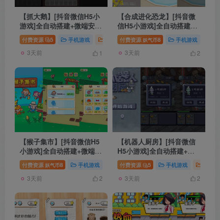
【抓大鹅】[抖音微信H5小
【合成进化恐龙】[抖音微
游戏]全自动搭建+微端安卓
信H5小游戏]全自动搭建
+视频参考搭建教程
+微端安卓+视频参考搭建
付费资源
5
手机游戏
抖音微信H5小游戏
付费资源
8
游戏源码
手机游戏
抖
妖气币
教程
3天前
3天前
1
2
【猴子集市】[抖音微信H5
【机器人厨房】[抖音微信
小游戏]全自动搭建+微端安
H5小游戏]全自动搭建+微
卓+视频参考搭建教程
端安卓+视频参考搭建教程
付费资源
8
手机游戏
抖音微信H5小游戏
付费资源
5
手机游戏
游戏源码
抖音微
妖气币
3天前
3天前
2
2