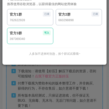
推荐使用谷歌浏览器，以获得最佳的网站使用体验
您当前未登录！建议登陆后购买，可保存购买订单
官方1群
官方2群
解压密码：www.9417ym.com
已满
已满
762622928
660298898
下载默认同意此说明
官方3群
可入
视频教程教的是搭建流程，并非所有版本都是跟
397369340
提
视频完全一样，还是要以文本教程为准，仔细听
醒
视频教程的讲解
人多加不进来时别急，挨个群试试看哦~
下载前请先仔细
查看搭建前必读
1
默认解压密码：
www.9417ym.com
2
下载须知：请使用【好压】解压下载后的资源，否则
3
可能报错！
点我下载官方正版好压
付费下载视为赞助本站的版本整理工作，并非购买、
4
获得的行为，不存在售后，如介意请不要下载！
所有版本虽经测试，只保证进游戏，但不保证无
5
BUG、无病毒、无木马、无后门等问题，如介意请不
要下载！