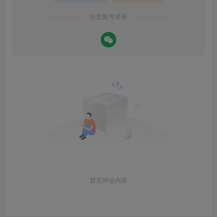
社交账号登录
暂无评论内容