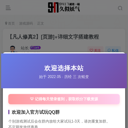
首页
游戏源码
正文
【凡人修真2】[页游]+详细文字搭建教程
站长
关注
私信
4个月前更新
0
113
0
欢迎选择本站
付费资源
始于 2022.05 · 历经 三 次蜕变
【凡人修真2】[页游]+详细文字搭建教程
此内容为付费资源，请付费后查看
30
限时特惠
妖气币
💡 记得每天登录签到，获取积分下载资源
15
免费
月卡VIP会员
妖气币
终身VIP会员
欢迎加入官方试玩QQ群
立即购买
个别游戏测试后会在群内放给大家试玩1-3天，请勿重复加群。
不定期发放优惠券