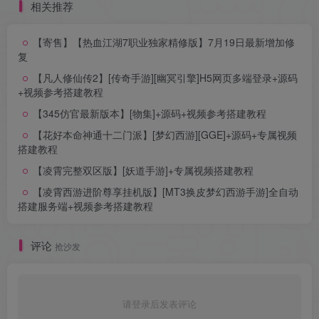
相关推荐
【寄售】【热血江湖7职业独家精修版】7月19日最新增加修
复
【凡人修仙传2】[传奇手游][幽冥引擎]H5网页多端登录+源码
+视频参考搭建教程
【345仿官最新版本】[物集]+源码+视频参考搭建教程
【花好本命神通十二门派】[梦幻西游][GGE]+源码+专属视频
搭建教程
【凌霄完整双区版】[妖道手游]+专属视频搭建教程
【凌霄西游进阶尊享挂机版】[MT3换皮梦幻西游手游]全自动
搭建服务端+视频参考搭建教程
评论
抢沙发
请登录后发表评论