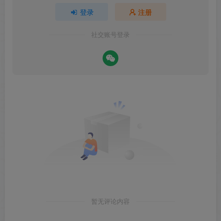
登录
注册
社交账号登录
暂无评论内容