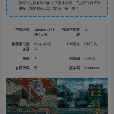
教程的也会有详细的文字搭建教程，不提供任何答疑
服务，如果实在无法理解请不要下载！
搭建环境
windows201
视频搭建教
无
2R2系统
程
推荐最低服
2核心4G内
GM后台
GM工具
务器
存
微端
无
网页端
已测试
有源代码
无
版本码
H-000049