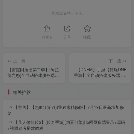
喜欢就支持一下吧
点赞
5
分享
收藏
上一篇
下一篇
【雷霆阿拉德第二季】[阿拉
【DNFM】手游【韩服DNF
德之怒]全自动搭建服务端
手游】全自动搭建服务端+详
+视频搭建教程
细文字搭建教程
相关推荐
【寄售】【热血江湖7职业独家精修版】7月19日最新增加修
复
【凡人修仙传2】[传奇手游][幽冥引擎]H5网页多端登录+源码
+视频参考搭建教程