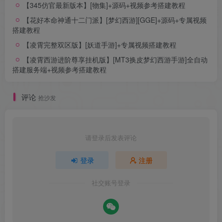
【345仿官最新版本】[物集]+源码+视频参考搭建教程
【花好本命神通十二门派】[梦幻西游][GGE]+源码+专属视频
搭建教程
【凌霄完整双区版】[妖道手游]+专属视频搭建教程
【凌霄西游进阶尊享挂机版】[MT3换皮梦幻西游手游]全自动
搭建服务端+视频参考搭建教程
评论
抢沙发
请登录后发表评论
登录
注册
社交账号登录