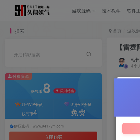
游戏源码
技术教学
软件
搜索
首页
游戏
【雷霆
开启精彩搜索
站长
4个
付费资源
8
付费资源
限时特惠
妖气币
月卡VIP会员
终身VIP会员
4
免费
妖气币
解压密码：www.9417ym.com
立即购买