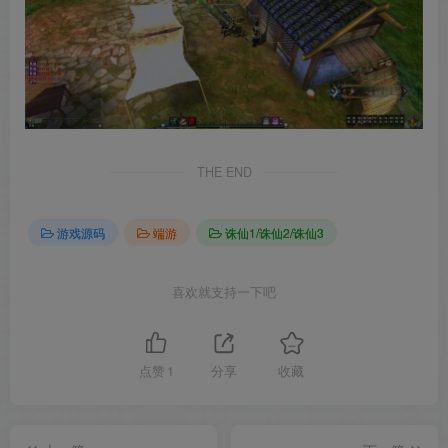
THE END
游戏源码
端游
诛仙1/诛仙2/诛仙3
喜欢就支持一下吧
点赞
1
分享
收藏