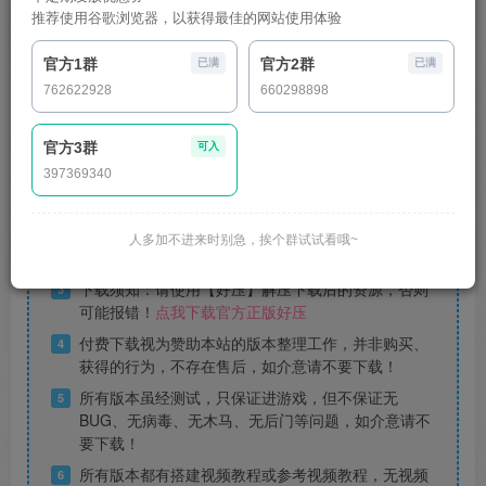
您当前未登录！建议登陆后购买，可保存购买订单
推荐使用谷歌浏览器，以获得最佳的网站使用体验
解压密码：www.9417ym.com
官方1群
官方2群
已满
已满
下载默认同意此说明
762622928
660298898
视频教程教的是搭建流程，并非所有版本都是跟
官方3群
可入
提
视频完全一样，还是要以文本教程为准，仔细听
醒
397369340
视频教程的讲解
下载前请先仔细
查看搭建前必读
1
人多加不进来时别急，挨个群试试看哦~
默认解压密码：
www.9417ym.com
2
下载须知：请使用【好压】解压下载后的资源，否则
3
可能报错！
点我下载官方正版好压
付费下载视为赞助本站的版本整理工作，并非购买、
4
获得的行为，不存在售后，如介意请不要下载！
所有版本虽经测试，只保证进游戏，但不保证无
5
BUG、无病毒、无木马、无后门等问题，如介意请不
要下载！
所有版本都有搭建视频教程或参考视频教程，无视频
6