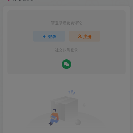
请登录后发表评论
登录
注册
社交账号登录