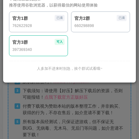
推荐使用谷歌浏览器，以获得最佳的网站使用体验
您当前未登录！建议登陆后购买，可保存购买订单
官方1群
官方2群
解压密码：www.9417ym.com
已满
已满
762622928
660298898
下载默认同意此说明
官方3群
可入
视频教程教的是搭建流程，并非所有版本都是跟
397369340
提
视频完全一样，还是要以文本教程为准，仔细听
醒
视频教程的讲解
人多加不进来时别急，挨个群试试看哦~
下载前请先仔细
查看搭建前必读
1
默认解压密码：
www.9417ym.com
2
下载须知：请使用【好压】解压下载后的资源，否则
3
可能报错！
点我下载官方正版好压
付费下载视为赞助本站的版本整理工作，并非购买、
4
获得的行为，不存在售后，如介意请不要下载！
所有版本虽经测试，只保证进游戏，但不保证无
5
BUG、无病毒、无木马、无后门等问题，如介意请不
要下载！