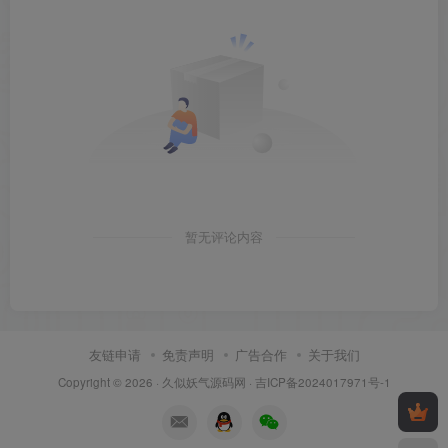
暂无评论内容
友链申请
免责声明
广告合作
关于我们
Copyright © 2026 ·
久似妖气源码网
·
吉ICP备2024017971号-1