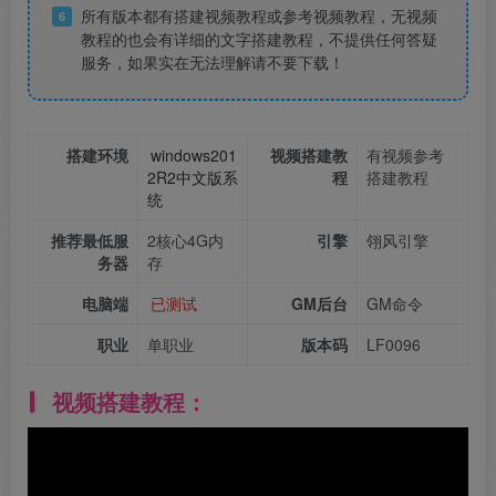
所有版本都有搭建视频教程或参考视频教程，无视频
6
教程的也会有详细的文字搭建教程，不提供任何答疑
服务，如果实在无法理解请不要下载！
搭建环境
windows201
视频搭建教
有视频参考
2R2中文版系
程
搭建教程
统
推荐最低服
2核心4G内
引擎
翎风引擎
务器
存
电脑端
已测试
GM后台
GM命令
职业
单职业
版本码
LF0096
视频搭建教程：