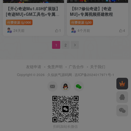
【开心奇迹Mu1.03H扩展版】
【S17修仙奇迹】[奇迹
[奇迹MU]+GM工具包+专属视
MU]+专属视频搭建教程
频搭建教程
付费资源
1000
付费资源
50
24天前
4个月前
1
4
1
2
友链申请
免责声明
广告合作
关于我们
Copyright © 2026 ·
久似妖气源码网
·
吉ICP备2024017971号-1
扫码加站长微信