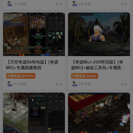
1个月前
2个月前
0
0
【天空奇迹S6特色版】[奇迹
【奇迹Mu1.03H怀旧版】[奇
MU]+专属搭建教程
迹MU]+修改工具包+专属搭建
教程
付费资源
30
付费资源
1000
妖气币
2个月前
2个月前
4
0