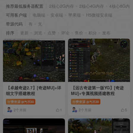
推荐最低服务器配置
2核心2G内存
2核心4G内存
4核心8G内
可用客户端
电脑端
安卓端
苹果端
H5微端安卓端
带源代码
有
无
排序
更新
浏览
点赞
评论
售价
积分
发布
【卓越奇迹2.7】[奇迹MU]+详
【远古奇迹第一版YG】[奇迹
细文字搭建教程
MU]+专属视频搭建教程
付费资源
30
付费资源
30
妖气币
妖气币
2个月前
2个月前
1
5