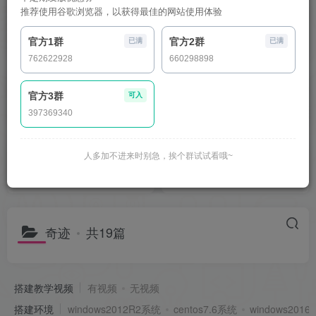
推荐使用谷歌浏览器，以获得最佳的网站使用体验
大话西游手游
妖道
官方1群
官方2群
已满
已满
762622928
660298898
官方3群
可入
传奇世界手游
梦幻诛仙
397369340
人多加不进来时别急，挨个群试试看哦~
魔域手游
仙侠手游
奇迹
共19篇
搭建教学视频
有视频
无视频
搭建环境
windows2012R2系统
centos7.6系统
windows201