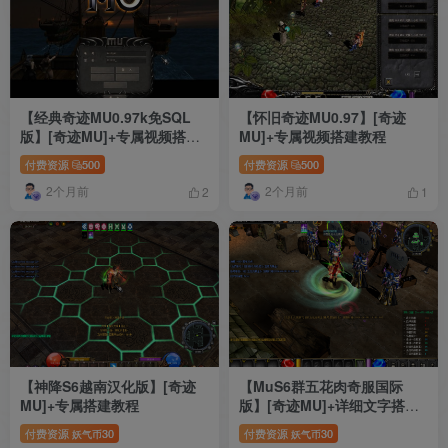
【经典奇迹MU0.97k免SQL
【怀旧奇迹MU0.97】[奇迹
版】[奇迹MU]+专属视频搭建
MU]+专属视频搭建教程
教程
付费资源
500
付费资源
500
2个月前
2个月前
2
1
【神降S6越南汉化版】[奇迹
【MuS6群五花肉奇服国际
MU]+专属搭建教程
版】[奇迹MU]+详细文字搭建
教程
付费资源
30
付费资源
30
妖气币
妖气币