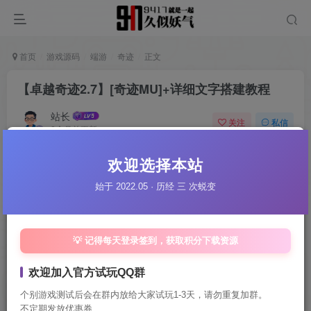
首页
游戏源码
端游
奇迹
正文
【卓越奇迹2.7】[奇迹MU]+详细文字搭建教程
站长
关注
私信
2个月前更新
1
468
1
欢迎选择本站
付费资源
始于 2022.05 · 历经 三 次蜕变
【卓越奇迹2.7】[奇迹MU]+详细文字搭建教程
此内容为付费资源，请付费后查看
30
限时特惠
妖气币
💡 记得每天登录签到，获取积分下载资源
15
免费
月卡VIP会员
妖气币
终身VIP会员
欢迎加入官方试玩QQ群
立即购买
个别游戏测试后会在群内放给大家试玩1-3天，请勿重复加群。
不定期发放优惠券