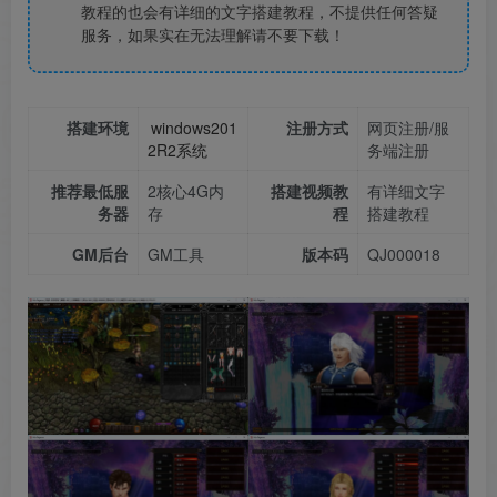
教程的也会有详细的文字搭建教程，不提供任何答疑
服务，如果实在无法理解请不要下载！
搭建环境
windows201
注册方式
网页注册/服
2R2系统
务端注册
推荐最低服
2核心4G内
搭建视频教
有详细文字
务器
存
程
搭建教程
GM后台
GM工具
版本码
QJ000018