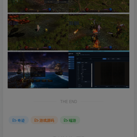
THE END
奇迹
游戏源码
端游