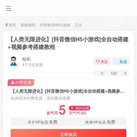
首页
游戏源码
抖音微信H5小游戏
正文
【人类无限进化】[抖音微信H5小游戏]全自动搭建
+视频参考搭建教程
站长
关注
私信
4个月前更新
0
122
3
付费资源
【人类无限进化】[抖音微信H5小游戏]全自动搭建+视频参考搭建教程
此内容为付费资源，请付费后查看
5
限时特惠
30
妖气币
妖气币
免费
免费
月卡VIP会员
终身VIP会员
立即购买