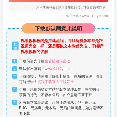
您当前未登录！建议登陆后购买，可保存购买订单
解压密码：www.9417ym.com
下载默认同意此说明
视频教程教的是搭建流程，并非所有版本都是跟
提
视频完全一样，还是要以文本教程为准，仔细听
醒
视频教程的讲解
下载前请先仔细
查看搭建前必读
1
默认解压密码：
www.9417ym.com
2
下载须知：请使用【好压】解压下载后的资源，否则
3
可能报错！
点我下载官方正版好压
付费下载视为赞助本站的版本整理工作，并非购买、
4
获得的行为，不存在售后，如介意请不要下载！
所有版本虽经测试，只保证进游戏，但不保证无
5
BUG、无病毒、无木马、无后门等问题，如介意请不
要下载！