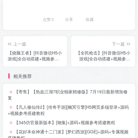
点赞
3
分享
收藏
上一篇
下一篇
【烧脑王者】[抖音微信H5小
【全民枪击】[抖音微信H5小
游戏]全自动搭建+视频参考
游戏]全自动搭建+视频参考
搭建教程
搭建教程
相关推荐
【寄售】【热血江湖7职业独家精修版】7月19日最新增加修
复
【凡人修仙传2】[传奇手游][幽冥引擎]H5网页多端登录+源码
+视频参考搭建教程
【345仿官最新版本】[物集]+源码+视频参考搭建教程
【花好本命神通十二门派】[梦幻西游][GGE]+源码+专属视频
搭建教程