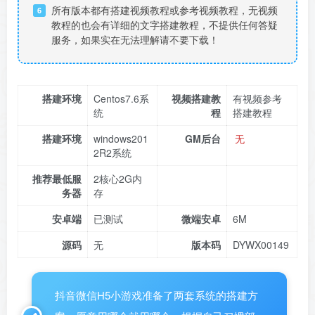
所有版本都有搭建视频教程或参考视频教程，无视频
6
教程的也会有详细的文字搭建教程，不提供任何答疑
服务，如果实在无法理解请不要下载！
搭建环境
Centos7.6系
视频搭建教
有视频参考
统
程
搭建教程
搭建环境
windows201
GM后
台
无
2R2系统
推荐最低服
2核心2G内
务器
存
安卓端
已测试
微端安卓
6M
源码
无
版本码
DYWX00149
抖音微信H5小游戏准备了两套系统的搭建方