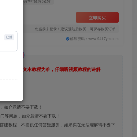
15
免费
币
终身VIP会员
立即购买
您当前未登录！建议登陆后购买，可保存购买订单
已满
解压密码：www.9417ym.com
说明
，还是要以文本教程为准，仔细听视频教程的讲解
正版好压
，如介意请不要下载！
后门等问题，如介意请不要下载！
搭建教程，不提供任何答疑服务，如果实在无法理解请不要下