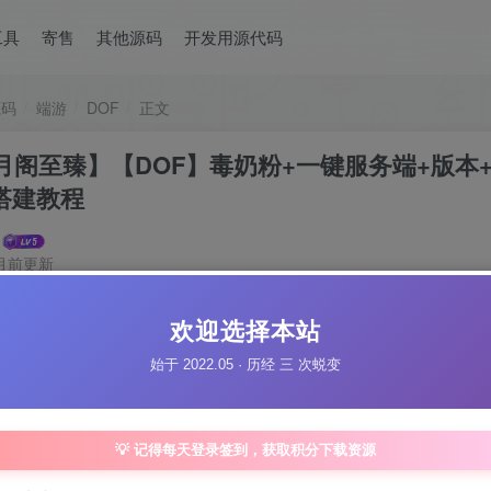
工具
寄售
其他源码
开发用源代码
源码
端游
DOF
正文
皓月阁至臻】【DOF】毒奶粉+一键服务端+版本
搭建教程
月前更新
欢迎选择本站
始于 2022.05 · 历经 三 次蜕变
此内容为付费资源，请
30
限
妖气币
💡 记得每天登录签到，获取积分下载资源