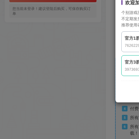
欢迎
您当前未登录！建议登陆后购买，可保存购买订
个别游戏
单
不定期发
推荐使用
官方1
762622
官方3
397369
下载
1
默认
2
下载
3
付费
4
所有
5
所有
6
载！