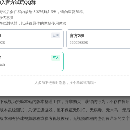
月卡VIP会员
妖气
加入官方试玩QQ群
测试后会在群内放给大家试玩1-3天，请勿重复加群。
放优惠券
谷歌浏览器，以获得最佳的网站使用体验
群
官方2群
已满
928
660298898
下载默认同意此
群
可入
视频教程教的是搭建流程，并非所有版本都是跟视频完全一样
340
提醒
前请先仔细
查看搭建前必读
人多加不进来时别急，挨个群试试看哦~
解压密码：
www.9417ym.com
须知：请使用【好压】解压下载后的资源，否则可能报错！
点我下载官方
下载视为赞助本站的版本整理工作，并非购买、获得的行为，不存在售后
版本虽经测试，只保证进游戏，但不保证无BUG、无病毒、无木马、无
版本都有搭建视频教程或参考视频教程，无视频教程的也会有详细的文字