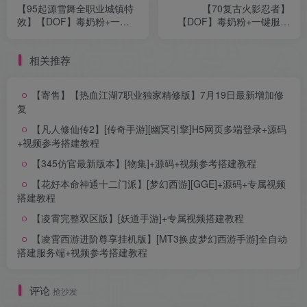
【95起源雪舞全职业城镇特
【70复古火影忍者】
效】【DOF】毒奶粉+一键
【DOF】毒奶粉+一键服务
服务端+版本+客户端+等级
端+版本+客户端+等级补丁
补丁+攻略+GM工具+花枝补
+GM工具+花枝补丁+视频参
相关推荐
丁+视频参考搭建教程
考搭建教程
【寄售】【热血江湖7职业独家精修版】7月19日最新增加修
复
【凡人修仙传2】[传奇手游][幽冥引擎]H5网页多端登录+源码
+视频参考搭建教程
【345仿官最新版本】[物集]+源码+视频参考搭建教程
【花好本命神通十二门派】[梦幻西游][GGE]+源码+专属视频
搭建教程
【凌霄完整双区版】[妖道手游]+专属视频搭建教程
【凌霄西游进阶尊享挂机版】[MT3换皮梦幻西游手游]全自动
搭建服务端+视频参考搭建教程
评论
抢沙发