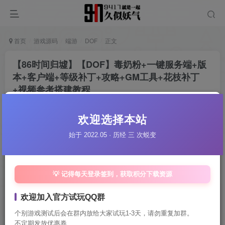
首页
游戏源码
端游
DOF
正文
【86时间归墟】【DOF】毒奶粉+一键服务端+版
本+客户端+等级补丁+攻略+GM工具+花枝补丁
+视频参考搭建教程
站长
关注
私信
欢迎选择本站
4个月前更新
0
116
1
始于 2022.05 · 历经 三 次蜕变
付费资源
【86时间归墟】【DOF】毒奶粉+一键服务端+版本+客户端+等级补丁+攻略+GM工具+花枝补丁+视频参考搭建教程
此内容为付费资源，请付费后查看
💡 记得每天登录签到，获取积分下载资源
30
欢迎加入官方试玩QQ群
限时特惠
妖气币
15
免费
月卡VIP会员
妖气币
终身VIP会员
个别游戏测试后会在群内放给大家试玩1-3天，请勿重复加群。
不定期发放优惠券