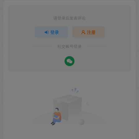
请登录后发表评论
登录
注册
社交账号登录