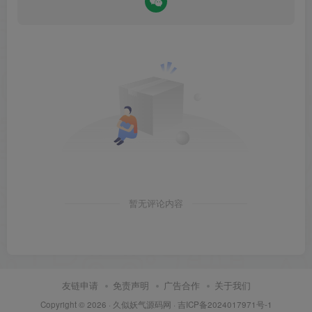
暂无评论内容
友链申请
免责声明
广告合作
关于我们
Copyright © 2026 ·
久似妖气源码网
·
吉ICP备2024017971号-1