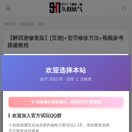
首页
游戏源码
正文
【醉西游修复版】[页游]+货币修改方法+视频参考
搭建教程
站长
关注
私信
4个月前更新
欢迎选择本站
0
133
2
付费资源
始于 2022.05 · 历经 三 次蜕变
【醉西游修复版】[页游]+货币修改方法+视频参考搭建教程
此内容为付费资源，请付费后查看
30
💡 记得每天登录签到，获取积分下载资源
限时特惠
妖气币
欢迎加入官方试玩QQ群
15
免费
月卡VIP会员
妖气币
终身VIP会员
个别游戏测试后会在群内放给大家试玩1-3天，请勿重复加群。
立即购买
不定期发放优惠券