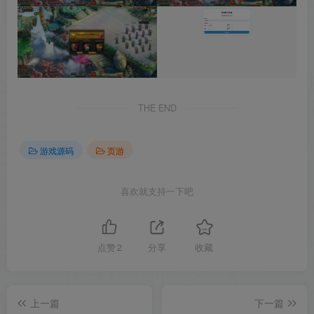
THE END
游戏源码
页游
喜欢就支持一下吧
点赞
2
分享
收藏
上一篇
下一篇