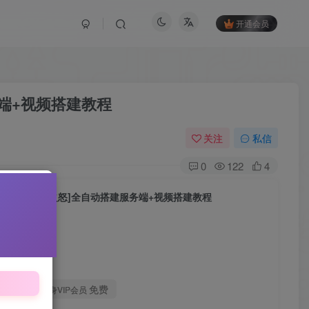
开通会员
端+视频搭建教程
关注
私信
0
122
4
版】[阿拉德之怒]全自动搭建服务端+视频搭建教程
付费后查看
惠
4
免费
币
终身VIP会员