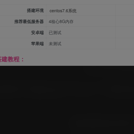
搭建环境
centos7.6系统
推荐最低服务器
4核心8G内存
安卓端
已测试
苹果端
未测试
搭建教程：