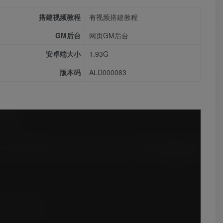
搭建视频教程
有视频搭建教程
GM后台
网页GM后台
安卓端大小
1.93G
版本码
ALD000083