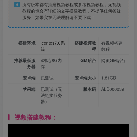
所有版本都有搭建视频教程或参考视频教程，无视频
6
教程的也会有详细的文字搭建教程，不提供任何答疑
服务，如果实在无法理解请不要下载！
搭建环境
centos7.6系
搭建视频教
有视频搭建
统
程
教程
推荐最低服
4核心8G内
GM后台
网页GM后台
务器
存
安卓端
已测试
安卓端大小
1.81GB
苹果端
已测试（无
版本码
ALD000039
法链接服务
器）
视频搭建教程：