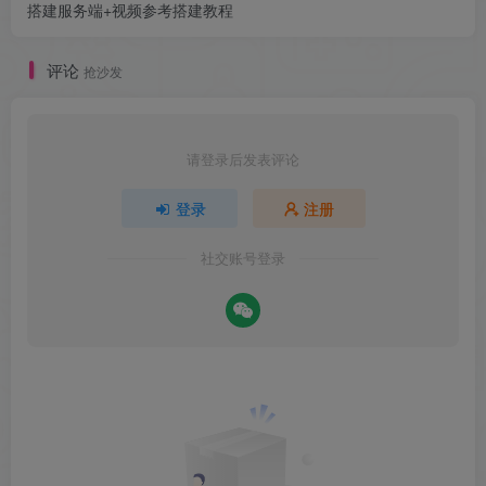
搭建服务端+视频参考搭建教程
评论
抢沙发
请登录后发表评论
登录
注册
社交账号登录