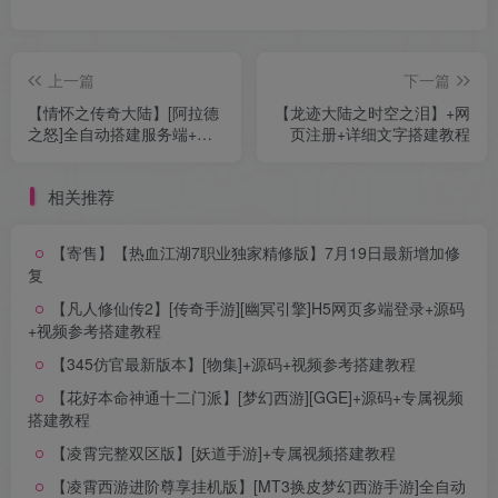
上一篇
下一篇
【情怀之传奇大陆】[阿拉德
【龙迹大陆之时空之泪】+网
之怒]全自动搭建服务端+视
页注册+详细文字搭建教程
频搭建教程
相关推荐
【寄售】【热血江湖7职业独家精修版】7月19日最新增加修
复
【凡人修仙传2】[传奇手游][幽冥引擎]H5网页多端登录+源码
+视频参考搭建教程
【345仿官最新版本】[物集]+源码+视频参考搭建教程
【花好本命神通十二门派】[梦幻西游][GGE]+源码+专属视频
搭建教程
【凌霄完整双区版】[妖道手游]+专属视频搭建教程
【凌霄西游进阶尊享挂机版】[MT3换皮梦幻西游手游]全自动