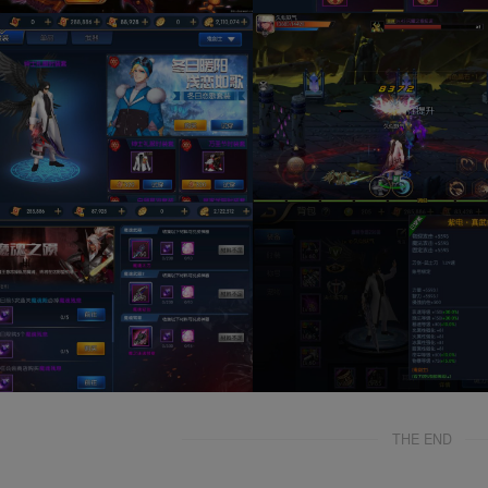
THE END