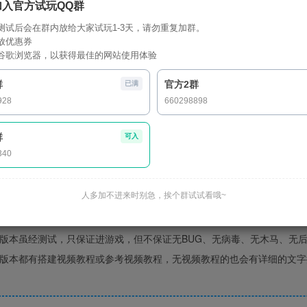
加入官方试玩QQ群
测试后会在群内放给大家试玩1-3天，请勿重复加群。
放优惠券
谷歌浏览器，以获得最佳的网站使用体验
群
官方2群
已满
下载默认同意此
928
660298898
视频教程教的是搭建流程，并非所有版本都是跟视频完全一样
提醒
群
可入
340
前请先仔细
查看搭建前必读
解压密码：
www.9417ym.com
人多加不进来时别急，挨个群试试看哦~
须知：请使用【好压】解压下载后的资源，否则可能报错！
点我下载官方
下载视为赞助本站的版本整理工作，并非购买、获得的行为，不存在售后
版本虽经测试，只保证进游戏，但不保证无BUG、无病毒、无木马、无
版本都有搭建视频教程或参考视频教程，无视频教程的也会有详细的文字