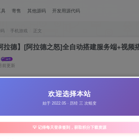
工具
寄售
其他源码
开发用源代码
源码
手机游戏
正文
阿拉德】[阿拉德之怒]全自动搭建服务端+视频
月前更新
【梦幻阿拉德】[阿
欢迎选择本站
此内容为付费资源，请
始于 2022.05 · 历经 三 次蜕变
8
限时特
妖气币
💡 记得每天登录签到，获取积分下载资源
月卡VIP会员
妖气