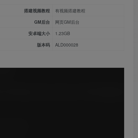
搭建视频教程
有视频搭建教程
GM后台
网页GM后台
安卓端大小
1.23GB
版本码
ALD000028