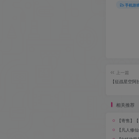
手机游
上一篇
【征战星空阿
相关推荐
【寄售】【
【凡人修仙
【345仿