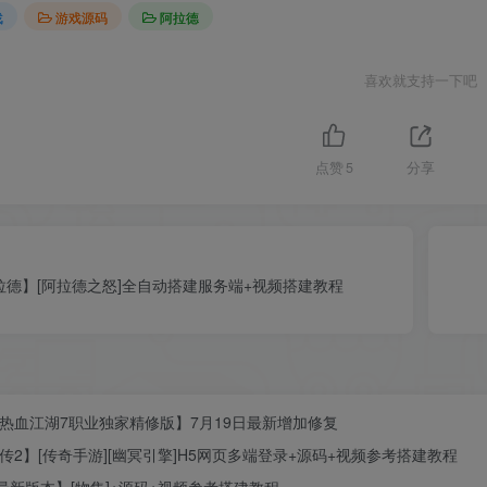
戏
游戏源码
阿拉德
喜欢就支持一下吧
点赞
5
分享
拉德】[阿拉德之怒]全自动搭建服务端+视频搭建教程
热血江湖7职业独家精修版】7月19日最新增加修复
传2】[传奇手游][幽冥引擎]H5网页多端登录+源码+视频参考搭建教程
官最新版本】[物集]+源码+视频参考搭建教程