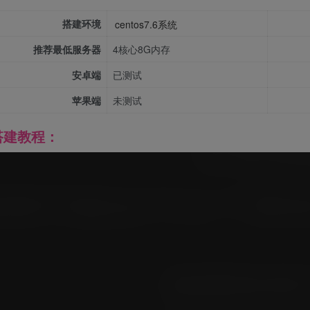
搭建环境
centos7.6系统
推荐最低服务器
4核心8G内存
安卓端
已测试
苹果端
未测试
搭建教程：