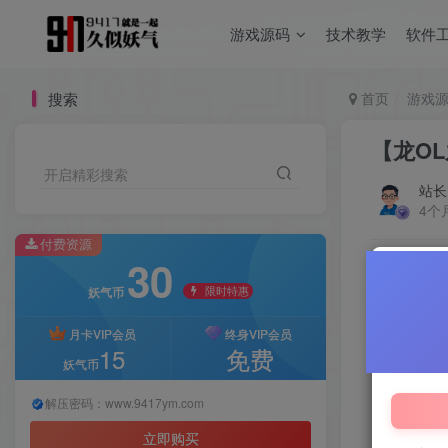
游戏源码
技术教学
软件
搜索
首页
游戏
【龙O
开启精彩搜索
站长
4个
付费资源
30
付费资源
限时特惠
妖气币
月卡VIP会员
终身VIP会员
15
免费
妖气币
解压密码：www.9417ym.com
立即购买