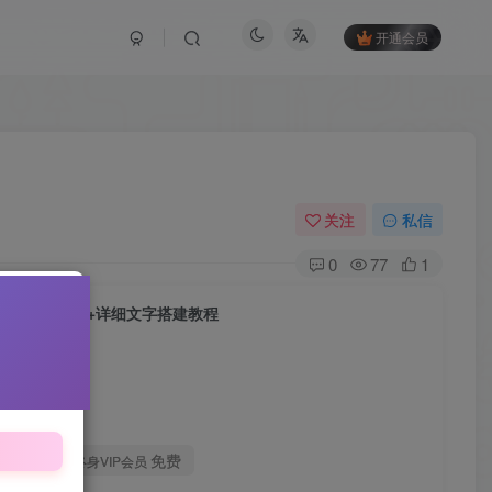
开通会员
关注
私信
0
77
1
版】+网页注册+详细文字搭建教程
付费后查看
时特惠
15
免费
币
终身VIP会员