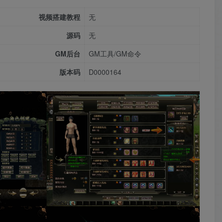
视频搭建教程
无
源码
无
GM后台
GM工具/GM命令
版本码
D0000164