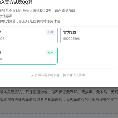
加入官方试玩QQ群
测试后会在群内放给大家试玩1-3天，请勿重复加群。
放优惠券
谷歌浏览器，以获得最佳的网站使用体验
群
官方2群
已满
下载默认同意此
928
660298898
视频教程教的是搭建流程，并非所有版本都是跟视频完全一样
提醒
群
可入
340
前请先仔细
查看搭建前必读
解压密码：
www.9417ym.com
人多加不进来时别急，挨个群试试看哦~
须知：请使用【好压】解压下载后的资源，否则可能报错！
点我下载官方
下载视为赞助本站的版本整理工作，并非购买、获得的行为，不存在售后
版本虽经测试，只保证进游戏，但不保证无BUG、无病毒、无木马、无
版本都有搭建视频教程或参考视频教程，无视频教程的也会有详细的文字