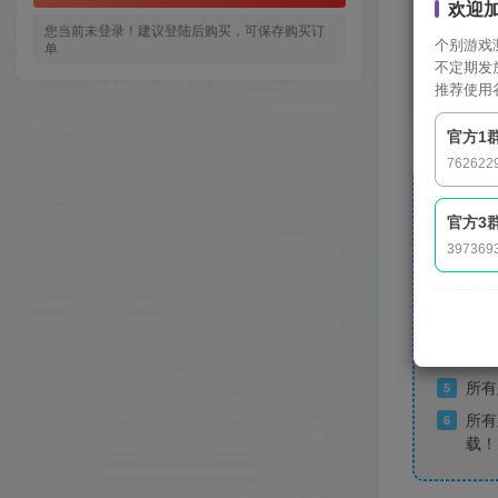
欢迎
您当前未登录！建议登陆后购买，可保存购买订
个别游戏
单
不定期发
推荐使用
官方1
762622
官方3
397369
下载
1
默认
2
下载
3
付费
4
所有
5
所有
6
载！