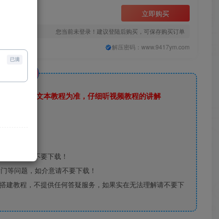
立即购买
您当前未登录！建议登陆后购买，可保存购买订单
解压密码：www.9417ym.com
已满
说明
，还是要以文本教程为准，仔细听视频教程的讲解
正版好压
，如介意请不要下载！
后门等问题，如介意请不要下载！
搭建教程，不提供任何答疑服务，如果实在无法理解请不要下