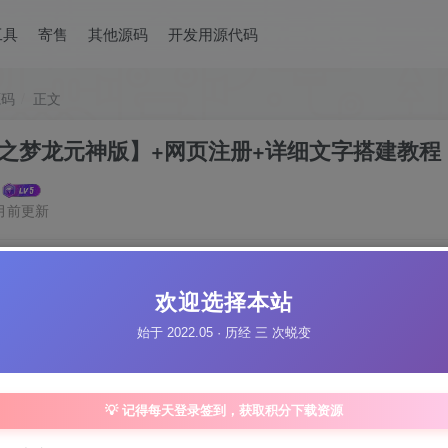
工具
寄售
其他源码
开发用源代码
源码
正文
L之梦龙元神版】+网页注册+详细文字搭建教程
月前更新
【龙OL之梦龙元神
欢迎选择本站
此内容为付费资源，请
始于 2022.05 · 历经 三 次蜕变
30
限
妖气币
💡 记得每天登录签到，获取积分下载资源
月卡VIP会员
妖气