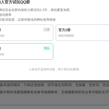
加入官方试玩QQ群
测试后会在群内放给大家试玩1-3天，请勿重复加群。
放优惠券
谷歌浏览器，以获得最佳的网站使用体验
群
官方2群
已满
下载默认同意此
928
660298898
视频教程教的是搭建流程，并非所有版本都是跟视频完全一样
提醒
群
可入
340
前请先仔细
查看搭建前必读
解压密码：
www.9417ym.com
人多加不进来时别急，挨个群试试看哦~
须知：请使用【好压】解压下载后的资源，否则可能报错！
点我下载官方
下载视为赞助本站的版本整理工作，并非购买、获得的行为，不存在售后
版本虽经测试，只保证进游戏，但不保证无BUG、无病毒、无木马、无
版本都有搭建视频教程或参考视频教程，无视频教程的也会有详细的文字