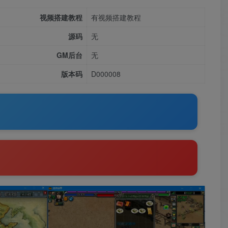
视频搭建教程
有视频搭建教程
源码
无
GM后台
无
版本码
D000008