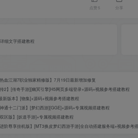
点赞
5
分享
+详细文字搭建教程
热血江湖7职业独家精修版】7月19日最新增加修复
传2】[传奇手游][幽冥引擎]H5网页多端登录+源码+视频参考搭建教程
官最新版本】[物集]+源码+视频参考搭建教程
神通十二门派】[梦幻西游][GGE]+源码+专属视频搭建教程
双区版】[妖道手游]+专属视频搭建教程
进阶尊享挂机版】[MT3换皮梦幻西游手游]全自动搭建服务端+视频参考