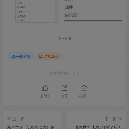
THE END
手机游戏
游戏源码
喜欢就支持一下吧
点赞
2
分享
收藏
1
上一篇
下一篇
魔兽世界【335暗狱大陆第
魔兽世界【335轩辕至尊无