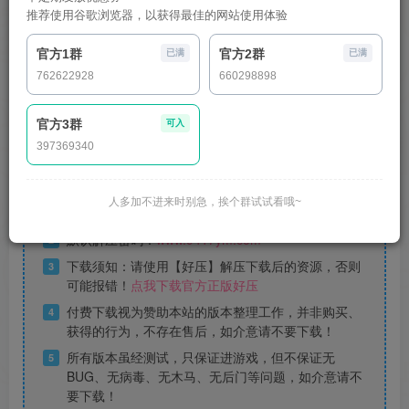
推荐使用谷歌浏览器，以获得最佳的网站使用体验
您当前未登录！建议登陆后购买，可保存购买订单
官方1群
官方2群
解压密码：www.9417ym.com
已满
已满
762622928
660298898
下载默认同意此说明
官方3群
可入
视频教程教的是搭建流程，并非所有版本都是跟
397369340
提
视频完全一样，还是要以文本教程为准，仔细听
醒
视频教程的讲解
人多加不进来时别急，挨个群试试看哦~
下载前请先仔细
查看搭建前必读
1
默认解压密码：
www.9417ym.com
2
下载须知：请使用【好压】解压下载后的资源，否则
3
可能报错！
点我下载官方正版好压
付费下载视为赞助本站的版本整理工作，并非购买、
4
获得的行为，不存在售后，如介意请不要下载！
所有版本虽经测试，只保证进游戏，但不保证无
5
BUG、无病毒、无木马、无后门等问题，如介意请不
要下载！