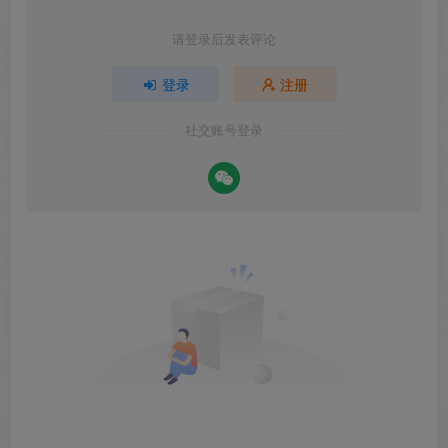
请登录后发表评论
登录
注册
社交账号登录