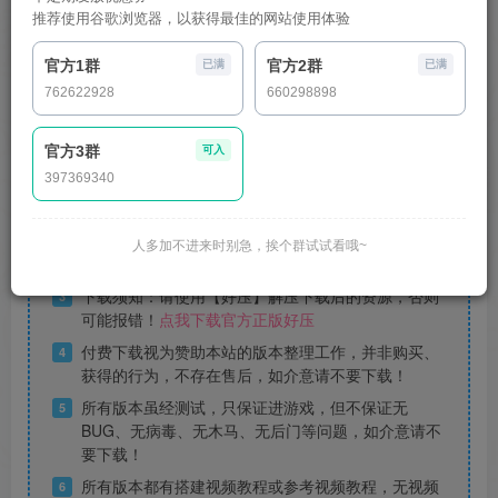
您当前未登录！建议登陆后购买，可保存购买订单
推荐使用谷歌浏览器，以获得最佳的网站使用体验
解压密码：www.9417ym.com
官方1群
官方2群
已满
已满
下载默认同意此说明
762622928
660298898
视频教程教的是搭建流程，并非所有版本都是跟
官方3群
可入
提
视频完全一样，还是要以文本教程为准，仔细听
醒
397369340
视频教程的讲解
下载前请先仔细
查看搭建前必读
1
人多加不进来时别急，挨个群试试看哦~
默认解压密码：
www.9417ym.com
2
下载须知：请使用【好压】解压下载后的资源，否则
3
可能报错！
点我下载官方正版好压
付费下载视为赞助本站的版本整理工作，并非购买、
4
获得的行为，不存在售后，如介意请不要下载！
所有版本虽经测试，只保证进游戏，但不保证无
5
BUG、无病毒、无木马、无后门等问题，如介意请不
要下载！
所有版本都有搭建视频教程或参考视频教程，无视频
6