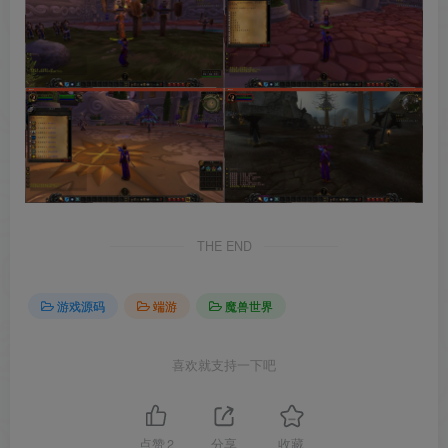
THE END
游戏源码
端游
魔兽世界
喜欢就支持一下吧
点赞
2
分享
收藏