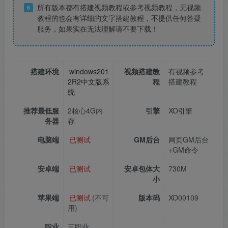
所有版本都有搭建视频教程或参考视频教程，无视频
6
教程的也会有详细的文字搭建教程，不提供任何答疑
服务，如果实在无法理解请不要下载！
搭建环境
windows201
视频搭建教
有视频参考
2R2中文版系
程
搭建教程
统
推荐最低服
2核心4G内
引擎
XO引擎
务器
存
电脑端
已测试
GM后台
网页GM后台
+GM命令
安卓端
已测试
安卓包体大
730M
小
苹果端
已测试
(不可
版本码
XO00109
用)
职业
三职业