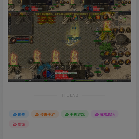
THE END
传奇
传奇手游
手机游戏
游戏源码
端游