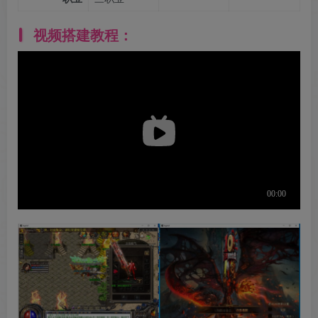
视频搭建教程：