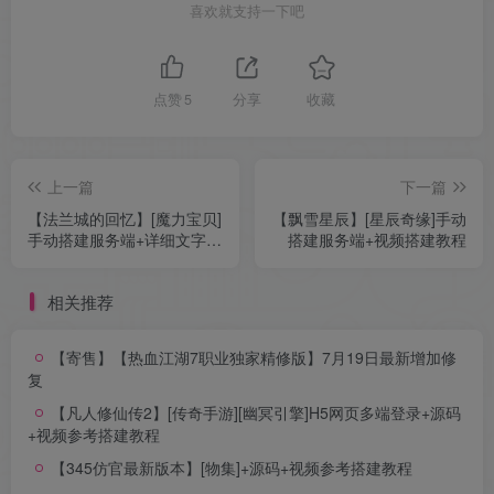
喜欢就支持一下吧
点赞
5
分享
收藏
上一篇
下一篇
【法兰城的回忆】[魔力宝贝]
【飘雪星辰】[星辰奇缘]手动
手动搭建服务端+详细文字搭
搭建服务端+视频搭建教程
建教程
相关推荐
【寄售】【热血江湖7职业独家精修版】7月19日最新增加修
复
【凡人修仙传2】[传奇手游][幽冥引擎]H5网页多端登录+源码
+视频参考搭建教程
【345仿官最新版本】[物集]+源码+视频参考搭建教程