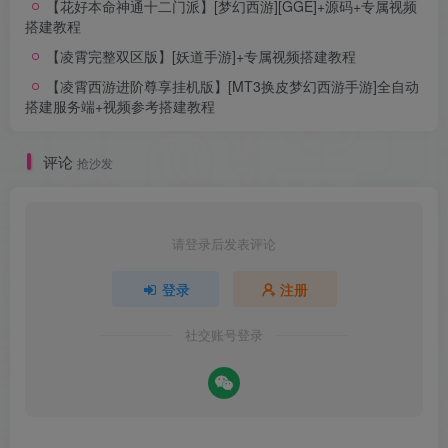
【花好本命神通十二门派】[梦幻西游][GGE]+源码+专属视频
搭建教程
【凌霄完整双区版】[妖道手游]+专属视频搭建教程
【凌霄西游进阶尊享挂机版】[MT3换皮梦幻西游手游]全自动
搭建服务端+视频参考搭建教程
评论
抢沙发
请登录后发表评论
登录
注册
社交账号登录