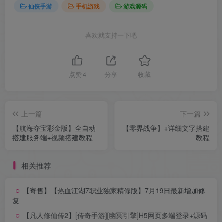
仙侠手游
手机游戏
游戏源码
喜欢就支持一下吧
点赞
4
分享
收藏
上一篇
下一篇
【航海夺宝彩金版】全自动
【零界战争】+详细文字搭建
搭建服务端+视频搭建教程
教程
相关推荐
【寄售】【热血江湖7职业独家精修版】7月19日最新增加修
复
【凡人修仙传2】[传奇手游][幽冥引擎]H5网页多端登录+源码