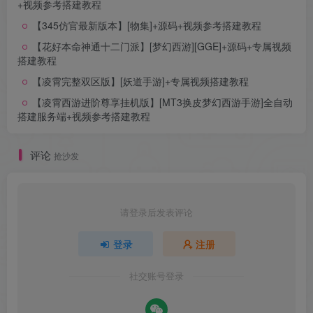
+视频参考搭建教程
【345仿官最新版本】[物集]+源码+视频参考搭建教程
【花好本命神通十二门派】[梦幻西游][GGE]+源码+专属视频
搭建教程
【凌霄完整双区版】[妖道手游]+专属视频搭建教程
【凌霄西游进阶尊享挂机版】[MT3换皮梦幻西游手游]全自动
搭建服务端+视频参考搭建教程
评论
抢沙发
请登录后发表评论
登录
注册
社交账号登录