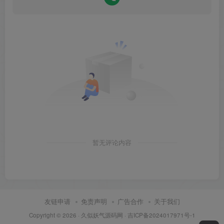
暂无评论内容
友链申请
免责声明
广告合作
关于我们
Copyright © 2026 ·
久似妖气源码网
·
吉ICP备2024017971号-1