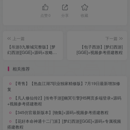
点赞
0
分享
收藏
上一篇
下一篇
【吊游3九黎城完整版】[梦
【包子西游】[梦幻西游]
幻西游][GGE]+源码+攻略
[GGE]+视频参考搭建教程
+锦衣+法宝+助战+图鉴+充
值+VIP+可单机可网游可局
相关推荐
域网+专属视频搭建教程
【寄售】【热血江湖7职业独家精修版】7月19日最新增加修
复
【凡人修仙传2】[传奇手游][幽冥引擎]H5网页多端登录+源码
+视频参考搭建教程
【345仿官最新版本】[物集]+源码+视频参考搭建教程
【花好本命神通十二门派】[梦幻西游][GGE]+源码+专属视频
搭建教程