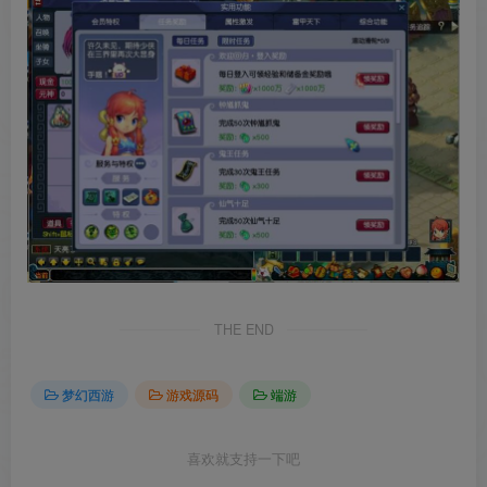
THE END
梦幻西游
游戏源码
端游
喜欢就支持一下吧