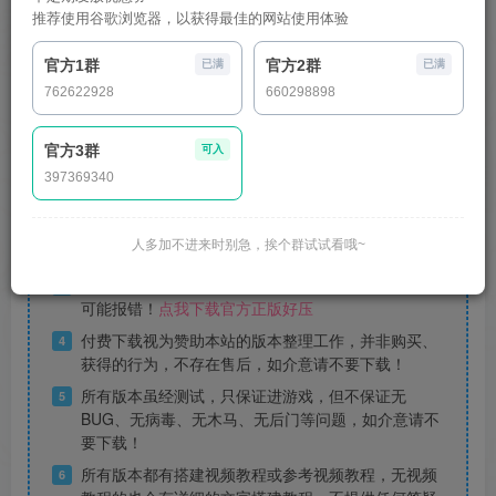
推荐使用谷歌浏览器，以获得最佳的网站使用体验
解压密码：www.9417ym.com
官方1群
官方2群
已满
已满
下载默认同意此说明
762622928
660298898
视频教程教的是搭建流程，并非所有版本都是跟
提
官方3群
可入
视频完全一样，还是要以文本教程为准，仔细听
醒
视频教程的讲解
397369340
下载前请先仔细
查看搭建前必读
1
人多加不进来时别急，挨个群试试看哦~
默认解压密码：
www.9417ym.com
2
下载须知：请使用【好压】解压下载后的资源，否则
3
可能报错！
点我下载官方正版好压
付费下载视为赞助本站的版本整理工作，并非购买、
4
获得的行为，不存在售后，如介意请不要下载！
所有版本虽经测试，只保证进游戏，但不保证无
5
BUG、无病毒、无木马、无后门等问题，如介意请不
要下载！
所有版本都有搭建视频教程或参考视频教程，无视频
6