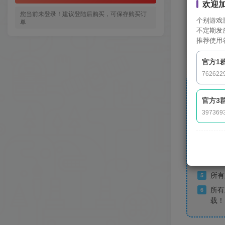
欢迎
您当前未登录！建议登陆后购买，可保存购买订
个别游戏
单
不定期发
推荐使用
官方1
762622
官方3
397369
下载
1
默认
2
下载
3
付费
4
所有
5
所有
6
载！