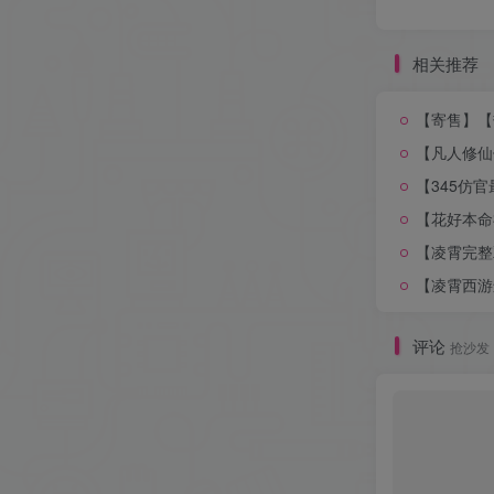
相关推荐
【寄售】【
【凡人修仙
【345仿
【花好本命
【凌霄完整
【凌霄西游
评论
抢沙发