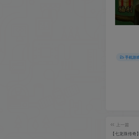
手机游
上一篇
【七龙珠传奇