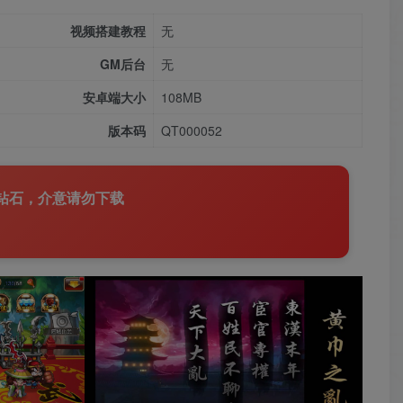
视频
搭建
教程
无
GM后台
无
安卓端大小
108MB
版本码
QT000052
钻石，介意请勿下载