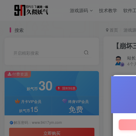
游戏源码
技术教学
软件
搜索
首页
游戏
【崩坏
开启精彩搜索
站长
4个
付费资源
30
付费资源
限时特惠
妖气币
月卡VIP会员
终身VIP会员
15
免费
妖气币
解压密码：www.9417ym.com
立即购买