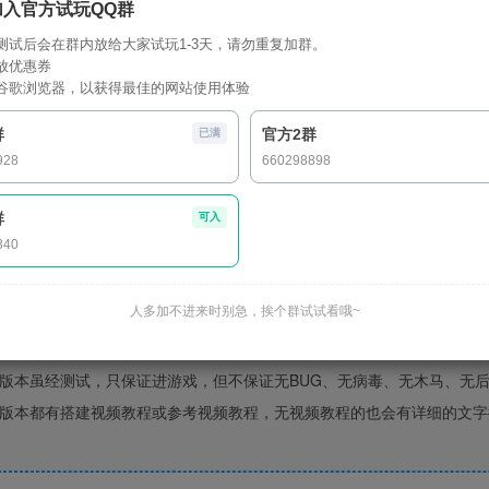
加入官方试玩QQ群
测试后会在群内放给大家试玩1-3天，请勿重复加群。
放优惠券
谷歌浏览器，以获得最佳的网站使用体验
群
官方2群
已满
下载默认同意此
928
660298898
视频教程教的是搭建流程，并非所有版本都是跟视频完全一样
提醒
群
可入
340
前请先仔细
查看搭建前必读
解压密码：
www.9417ym.com
人多加不进来时别急，挨个群试试看哦~
须知：请使用【好压】解压下载后的资源，否则可能报错！
点我下载官方
下载视为赞助本站的版本整理工作，并非购买、获得的行为，不存在售后
版本虽经测试，只保证进游戏，但不保证无BUG、无病毒、无木马、无
版本都有搭建视频教程或参考视频教程，无视频教程的也会有详细的文字