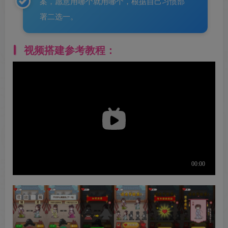
案，愿意用哪个就用哪个，根据自己习惯部
署二选一。
视频搭建参考教程：