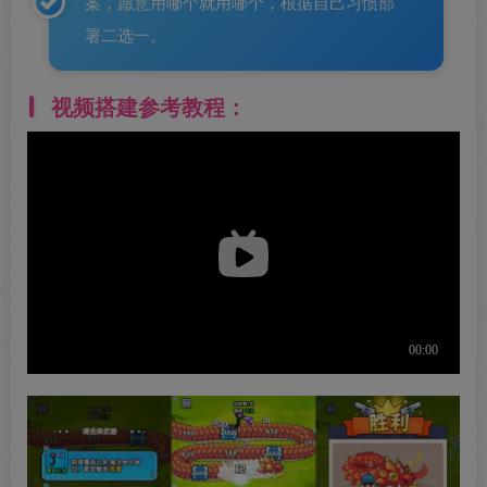
案，愿意用哪个就用哪个，根据自己习惯部
署二选一。
视频搭建参考教程：