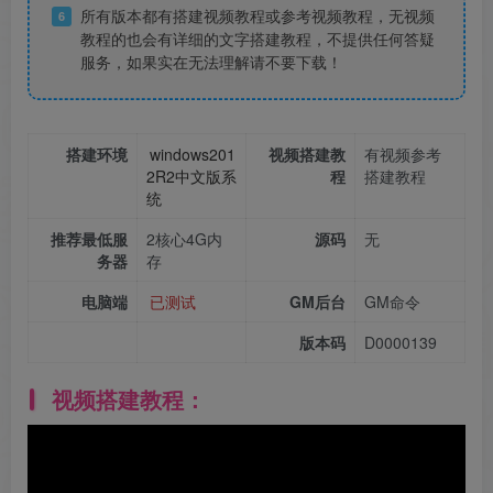
所有版本都有搭建视频教程或参考视频教程，无视频
6
教程的也会有详细的文字搭建教程，不提供任何答疑
服务，如果实在无法理解请不要下载！
搭建环境
windows201
视频搭建教
有视频参考
2R2中文版系
程
搭建教程
统
推荐最低服
2核心4G内
源码
无
务器
存
电脑端
已测试
GM后台
GM命令
版本码
D0000139
视频搭建教程：