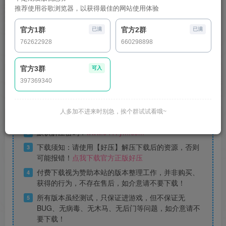
推荐使用谷歌浏览器，以获得最佳的网站使用体验
您当前未登录！建议登陆后购买，可保存购买订单
官方1群
官方2群
解压密码：www.9417ym.com
已满
已满
762622928
660298898
下载默认同意此说明
官方3群
可入
视频教程教的是搭建流程，并非所有版本都是跟
397369340
提
视频完全一样，还是要以文本教程为准，仔细听
醒
视频教程的讲解
人多加不进来时别急，挨个群试试看哦~
下载前请先仔细
查看搭建前必读
1
默认解压密码：
www.9417ym.com
2
下载须知：请使用【好压】解压下载后的资源，否则
3
可能报错！
点我下载官方正版好压
付费下载视为赞助本站的版本整理工作，并非购买、
4
获得的行为，不存在售后，如介意请不要下载！
所有版本虽经测试，只保证进游戏，但不保证无
5
BUG、无病毒、无木马、无后门等问题，如介意请不
要下载！