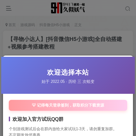
首页
游戏源码
抖音微信H5小游戏
正文
【寻物小达人】[抖音微信H5小游戏]全自动搭建
+视频参考搭建教程
站长
关注
私信
4个月前更新
欢迎选择本站
0
108
4
付费资源
始于 2022.05 · 历经 三 次蜕变
【寻物小达人】[抖音微信H5小游戏]全自动搭建+视频参考搭建教程
此内容为付费资源，请付费后查看
5
💡 记得每天登录签到，获取积分下载资源
限时特惠
30
妖气币
妖气币
欢迎加入官方试玩QQ群
免费
免费
月卡VIP会员
终身VIP会员
个别游戏测试后会在群内放给大家试玩1-3天，请勿重复加群。
立即购买
不定期发放优惠券