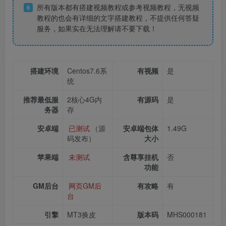
所有版本都有搭建视频教程或参考视频教程，无视频
6
教程的也会有详细的文字搭建教程，不提供任何答疑
服务，如果实在无法理解请不要下载！
搭建环境
Centos7.6系
有视频
是
统
推荐最低服
2核心4G内
有源码
是
务器
存
安卓端
已测试
（源
安卓端包体
1.49G
码发布）
大小
苹果端
未测试
含尊享挂机
否
功能
GM后台
网页GM后
有攻略
有
台
引擎
MT3换皮
版本码
MHS000181