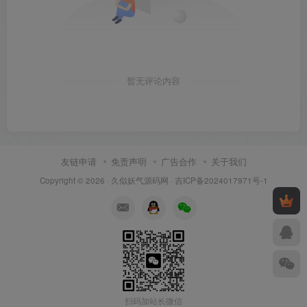
暂无评论内容
友链申请
免责声明
广告合作
关于我们
Copyright © 2026 ·
久似妖气源码网
·
吉ICP备2024017971号-1
扫码加站长微信