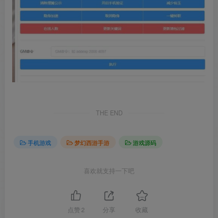
THE END
手机游戏
梦幻西游手游
游戏源码
喜欢就支持一下吧
点赞
2
分享
收藏