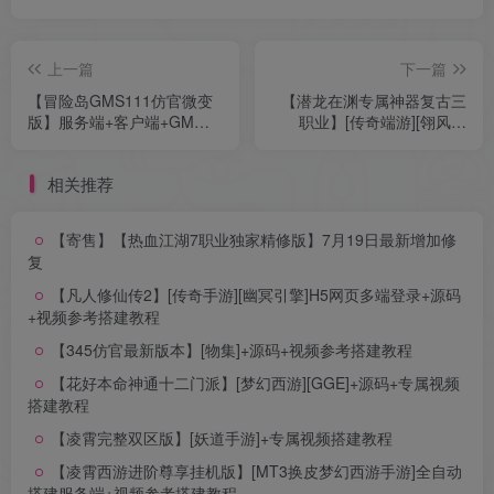
上一篇
下一篇
【冒险岛GMS111仿官微变
【潜龙在渊专属神器复古三
版】服务端+客户端+GM管
职业】[传奇端游][翎风引
理控制台+专属视频搭建教程
擎]+视频参考搭建教程
相关推荐
【寄售】【热血江湖7职业独家精修版】7月19日最新增加修
复
【凡人修仙传2】[传奇手游][幽冥引擎]H5网页多端登录+源码
+视频参考搭建教程
【345仿官最新版本】[物集]+源码+视频参考搭建教程
【花好本命神通十二门派】[梦幻西游][GGE]+源码+专属视频
搭建教程
【凌霄完整双区版】[妖道手游]+专属视频搭建教程
【凌霄西游进阶尊享挂机版】[MT3换皮梦幻西游手游]全自动
搭建服务端+视频参考搭建教程