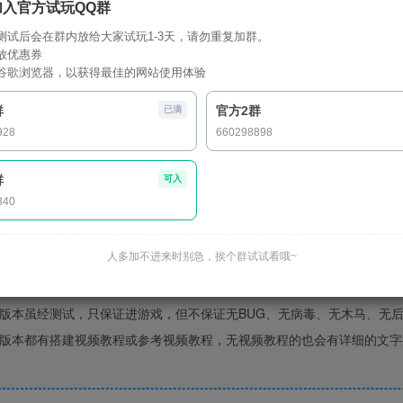
加入官方试玩QQ群
测试后会在群内放给大家试玩1-3天，请勿重复加群。
放优惠券
谷歌浏览器，以获得最佳的网站使用体验
群
官方2群
已满
下载默认同意此
928
660298898
视频教程教的是搭建流程，并非所有版本都是跟视频完全一样
提醒
群
可入
340
前请先仔细
查看搭建前必读
解压密码：
www.9417ym.com
人多加不进来时别急，挨个群试试看哦~
须知：请使用【好压】解压下载后的资源，否则可能报错！
点我下载官方
下载视为赞助本站的版本整理工作，并非购买、获得的行为，不存在售后
版本虽经测试，只保证进游戏，但不保证无BUG、无病毒、无木马、无
版本都有搭建视频教程或参考视频教程，无视频教程的也会有详细的文字