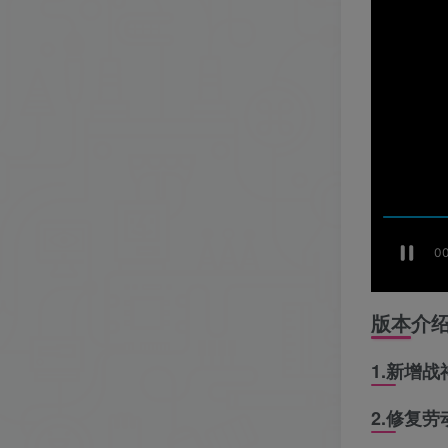
版本介
1.新增
2.修复