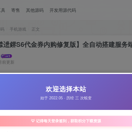
工具
寄售
其他源码
开发用源代码
源码
手机游戏
正文
渁迣鎅S6代金券内购修复版】全自动搭建服务
月前更新
【瘋狂渁迣鎅S6代
欢迎选择本站
此内容为付费资源，请
始于 2022.05 · 历经 三 次蜕变
30
限
妖气币
💡 记得每天登录签到，获取积分下载资源
月卡VIP会员
妖气