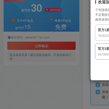
欢迎
30
限时特惠
个别游戏
妖气币
不定期发
推荐使用
月卡VIP会员
终身VIP会员
15
免费
妖气币
官方1
762622
解压密码：www.9417ym.com
立即购买
官方3
您当前未登录！建议登陆后购买，可保存购买订
397369
下载
1
单
默认
2
下载
3
付费
4
所有
5
所有
6
载！