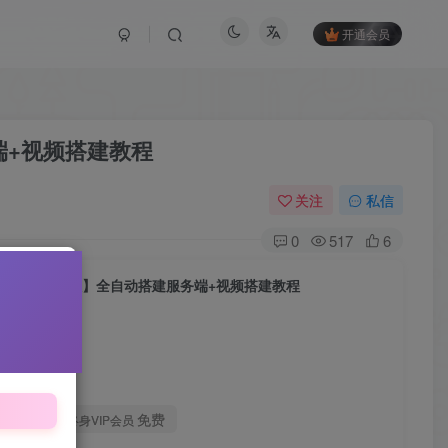
开通会员
端+视频搭建教程
关注
私信
0
517
6
金券内购修复版】全自动搭建服务端+视频搭建教程
付费后查看
时特惠
15
免费
币
终身VIP会员