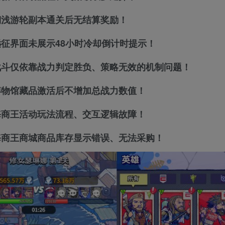
复搁浅游轮副本通关后无结算奖励！
复远征界面未展示48小时冷却倒计时提示！
复战斗仅依靠战力判定胜负、策略无效的机制问题！
复博物馆藏品激活后不增加总战力数值！
复海商王活动玩法流程、交互逻辑故障！
复海商王商城商品库存显示错误、无法采购！