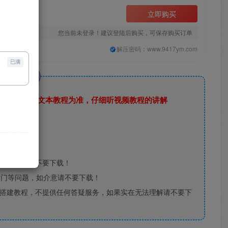
立即购买
您当前未登录！建议登陆后购买，可保存购买订单
解压密码：www.9417ym.com
已满
说明
，还是要以文本教程为准，仔细听视频教程的讲解
正版好压
，如介意请不要下载！
后门等问题，如介意请不要下载！
搭建教程，不提供任何答疑服务，如果实在无法理解请不要下