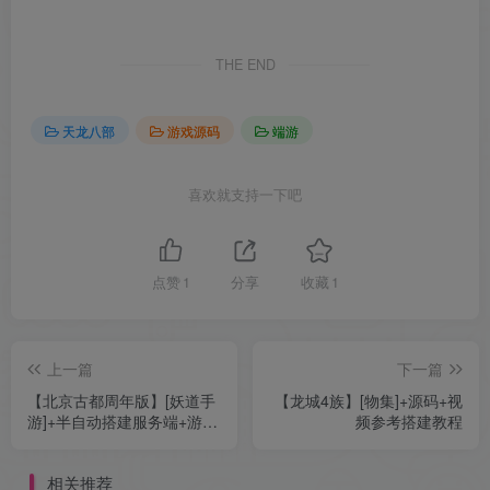
THE END
天龙八部
游戏源码
端游
喜欢就支持一下吧
点赞
1
分享
收藏
1
上一篇
下一篇
【北京古都周年版】[妖道手
【龙城4族】[物集]+源码+视
游]+半自动搭建服务端+游戏
频参考搭建教程
内注册+苹果端详细专属视频
搭建教程
相关推荐