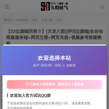
首页
游戏源码
端游
天龙八部
正文
【32位源端宗师Ⅱ】[天龙八部][怀旧][源端]全自动
搭建服务端+网页注册+网页充值+视频参考搭建教
程
站长
关注
私信
欢迎选择本站
1个月前更新
0
357
1
始于 2022.05 · 历经 三 次蜕变
付费资源
【32位源端宗师Ⅱ】[天龙八部][怀旧][源端]全自动搭建服务端+网页注册+网页充值+视频参考搭建教程
此内容为付费资源，请付费后查看
💡 记得每天登录签到，获取积分下载资源
30
欢迎加入官方试玩QQ群
限时特惠
妖气币
15
免费
月卡VIP会员
妖气币
终身VIP会员
个别游戏测试后会在群内放给大家试玩1-3天，请勿重复加群。
不定期发放优惠券