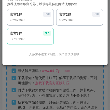
立即购买
推荐使用谷歌浏览器，以获得最佳的网站使用体验
您当前未登录！建议登陆后购买，可保存购买订单
官方1群
官方2群
已满
已满
762622928
660298898
解压密码：www.9417ym.com
下载默认同意此说明
官方3群
可入
397369340
视频教程教的是搭建流程，并非所有版本都是跟
提
视频完全一样，还是要以文本教程为准，仔细听
醒
视频教程的讲解
人多加不进来时别急，挨个群试试看哦~
下载前请先仔细
查看搭建前必读
1
默认解压密码：
www.9417ym.com
2
下载须知：请使用【好压】解压下载后的资源，否则
3
可能报错！
点我下载官方正版好压
付费下载视为赞助本站的版本整理工作，并非购买、
4
获得的行为，不存在售后，如介意请不要下载！
所有版本虽经测试，只保证进游戏，但不保证无
5
BUG、无病毒、无木马、无后门等问题，如介意请不