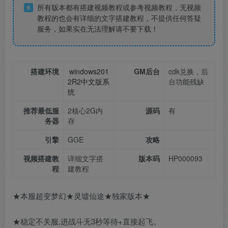
所有版本都有搭建视频教程或参考视频教程，无视频
6
教程的也会有详细的文字搭建教程，不提供任何答疑
服务，如果实在无法理解请不要下载！
搭建环境
windows201
GM后台
cdk兑换，后
2R2中文版系
台功能残缺
统
推荐最低服
2核心2G内
源码
有
务器
存
引擎
GGE
攻略
视频搭建教
详细文字搭
版本码
HP000093
程
建教程
★本服超变梦幻★灵墟仙途★独家版本★
★稳定不关服,进战斗无3秒等待+直接起飞。