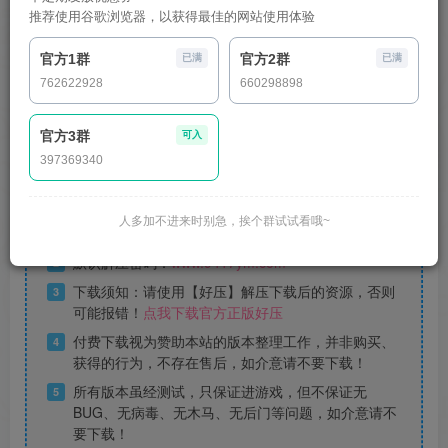
推荐使用谷歌浏览器，以获得最佳的网站使用体验
您当前未登录！建议登陆后购买，可保存购买订单
官方1群
官方2群
解压密码：www.9417ym.com
已满
已满
762622928
660298898
下载默认同意此说明
官方3群
可入
视频教程教的是搭建流程，并非所有版本都是跟
397369340
提
视频完全一样，还是要以文本教程为准，仔细听
醒
视频教程的讲解
人多加不进来时别急，挨个群试试看哦~
下载前请先仔细
查看搭建前必读
1
默认解压密码：
www.9417ym.com
2
下载须知：请使用【好压】解压下载后的资源，否则
3
可能报错！
点我下载官方正版好压
付费下载视为赞助本站的版本整理工作，并非购买、
4
获得的行为，不存在售后，如介意请不要下载！
所有版本虽经测试，只保证进游戏，但不保证无
5
BUG、无病毒、无木马、无后门等问题，如介意请不
要下载！