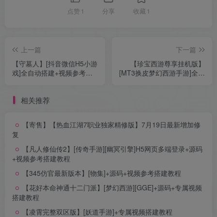
点赞
1
分享
收藏
1
上一篇
下一篇
【守墓人】[抖音微信H5小游
【珍宝西游尊享挂机版】
戏]全自动搭建+视频参考搭
[MT3换皮梦幻西游手游]全自
建教程
动搭建服务端+视频参考搭建
教程
相关推荐
【寄售】【热血江湖7职业独家精修版】7月19日最新增加修
复
【凡人修仙传2】[传奇手游][幽冥引擎]H5网页多端登录+源码
+视频参考搭建教程
【345仿官最新版本】[物集]+源码+视频参考搭建教程
【花好本命神通十二门派】[梦幻西游][GGE]+源码+专属视频
搭建教程
【凌霄完整双区版】[妖道手游]+专属视频搭建教程