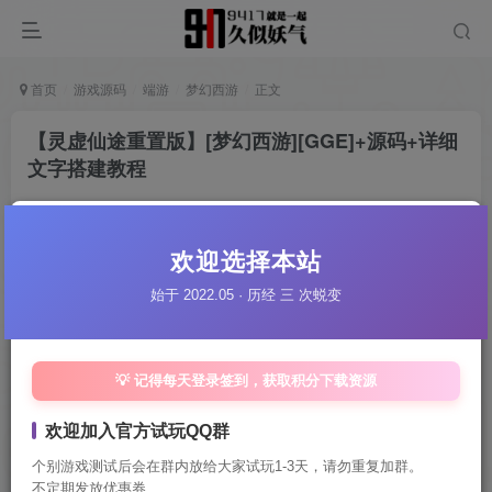
首页
游戏源码
端游
梦幻西游
正文
【灵虚仙途重置版】[梦幻西游][GGE]+源码+详细
文字搭建教程
站长
关注
私信
1个月前更新
欢迎选择本站
0
351
1
付费资源
始于 2022.05 · 历经 三 次蜕变
已售 1
【灵虚仙途重置版】[梦幻西游][GGE]+源码+详细文字搭建教程
此内容为付费资源，请付费后查看
30
💡 记得每天登录签到，获取积分下载资源
限时特惠
妖气币
欢迎加入官方试玩QQ群
15
免费
月卡VIP会员
妖气币
终身VIP会员
个别游戏测试后会在群内放给大家试玩1-3天，请勿重复加群。
立即购买
不定期发放优惠券