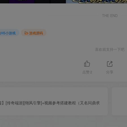
THE END
H5小游戏
游戏源码
喜欢就支持一下吧
点赞
2
分享
】[传奇端游][翎风引擎]+视频参考搭建教程（又名问鼎求