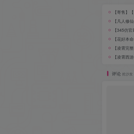
【寄售】【
【凡人修仙
【345仿
【花好本命
【凌霄完整
【凌霄西游
评论
抢沙发