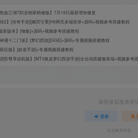
热血江湖7职业独家精修版】7月19日最新增加修复
传2】[传奇手游][幽冥引擎]H5网页多端登录+源码+视频参考搭建教程
官最新版本】[物集]+源码+视频参考搭建教程
神通十二门派】[梦幻西游][GGE]+源码+专属视频搭建教程
双区版】[妖道手游]+专属视频搭建教程
进阶尊享挂机版】[MT3换皮梦幻西游手游]全自动搭建服务端+视频参考
请登录后发表评
登录
社交账号登录