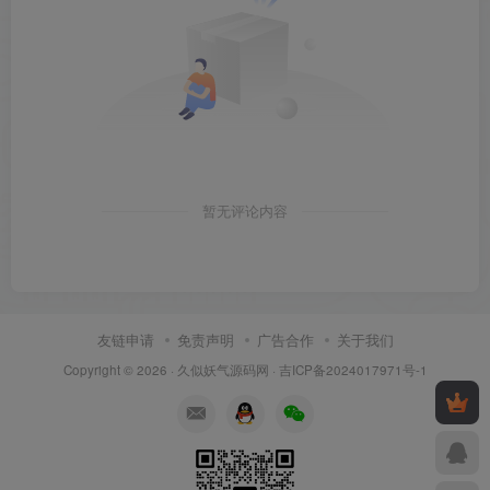
暂无评论内容
友链申请
免责声明
广告合作
关于我们
Copyright © 2026 ·
久似妖气源码网
·
吉ICP备2024017971号-1