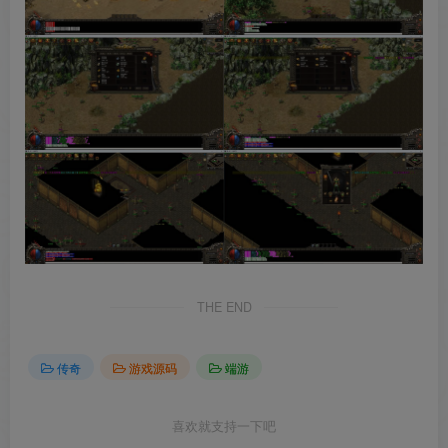
THE END
传奇
游戏源码
端游
喜欢就支持一下吧