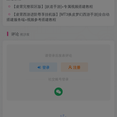
【凌霄完整双区版】[妖道手游]+专属视频搭建教程
【凌霄西游进阶尊享挂机版】[MT3换皮梦幻西游手游]全自动
搭建服务端+视频参考搭建教程
评论
抢沙发
请登录后发表评论
登录
注册
社交账号登录