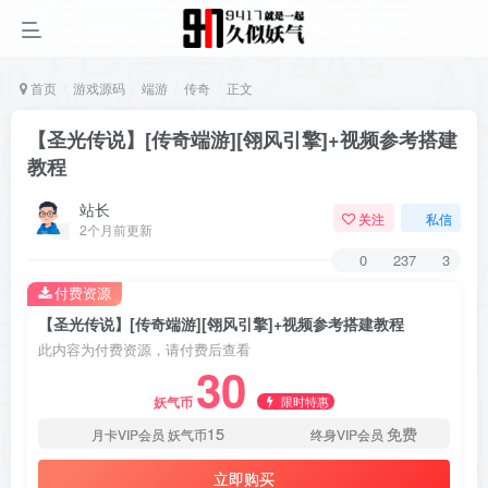
首页
游戏源码
端游
传奇
正文
【圣光传说】[传奇端游][翎风引擎]+视频参考搭建
教程
站长
关注
私信
2个月前更新
0
237
3
付费资源
【圣光传说】[传奇端游][翎风引擎]+视频参考搭建教程
此内容为付费资源，请付费后查看
30
限时特惠
妖气币
15
免费
月卡VIP会员
妖气币
终身VIP会员
立即购买