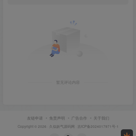
暂无评论内容
友链申请
免责声明
广告合作
关于我们
Copyright © 2026 ·
久似妖气源码网
·
吉ICP备2024017971号-1