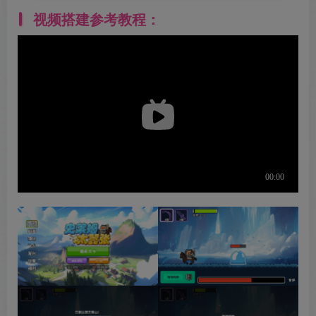
视频搭建参考教程：