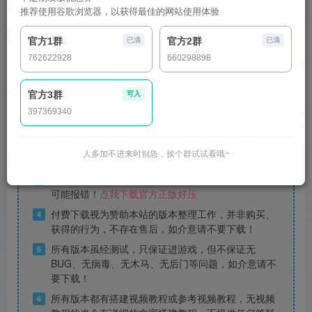
推荐使用谷歌浏览器，以获得最佳的网站使用体验
解压密码：www.9417ym.com
官方1群
官方2群
已满
已满
下载默认同意此说明
762622928
660298898
视频教程教的是搭建流程，并非所有版本都是跟
提
官方3群
可入
视频完全一样，还是要以文本教程为准，仔细听
醒
视频教程的讲解
397369340
下载前请先仔细
查看搭建前必读
1
人多加不进来时别急，挨个群试试看哦~
默认解压密码：
www.9417ym.com
2
下载须知：请使用【好压】解压下载后的资源，否则
3
可能报错！
点我下载官方正版好压
付费下载视为赞助本站的版本整理工作，并非购买、
4
获得的行为，不存在售后，如介意请不要下载！
所有版本虽经测试，只保证进游戏，但不保证无
5
BUG、无病毒、无木马、无后门等问题，如介意请不
要下载！
所有版本都有搭建视频教程或参考视频教程，无视频
6