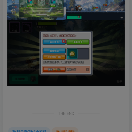
THE END
抖音微信H5小游戏
游戏源码