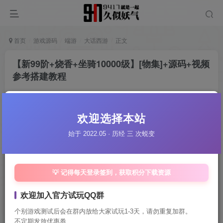
首页
游戏源码
端游
大话西游
正文
【新99阶+烧香+坐骑10000级】[物集]+源码+视频
参考搭建教程
站长
关注
私信
3个月前更新
欢迎选择本站
0
819
1
付费资源
始于 2022.05 · 历经 三 次蜕变
【新99阶+烧香+坐骑10000级】[物集]+源码+视频参考搭建教程
此内容为付费资源，请付费后查看
68
💡 记得每天登录签到，获取积分下载资源
限时特惠
3000
妖气币
妖气币
欢迎加入官方试玩QQ群
50
免费
月卡VIP会员
妖气币
终身VIP会员
个别游戏测试后会在群内放给大家试玩1-3天，请勿重复加群。
立即购买
不定期发放优惠券