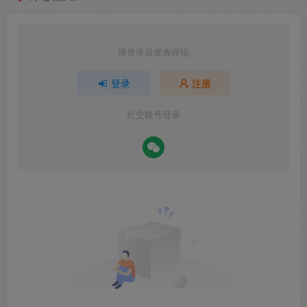
请登录后发表评论
登录
注册
社交账号登录