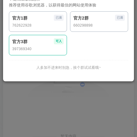
推荐使用谷歌浏览器，以获得最佳的网站使用体验
发布
排序
0
官方1群
官方2群
已满
已满
762622928
660298898
官方3群
可入
397369340
人多加不进来时别急，挨个群试试看哦~
暂无内容