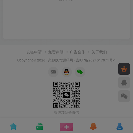
友链申请
免责声明
广告合作
关于我们
Copyright © 2026 ·
久似妖气源码网
·
吉ICP备2024017971号-1
扫码加站长微信