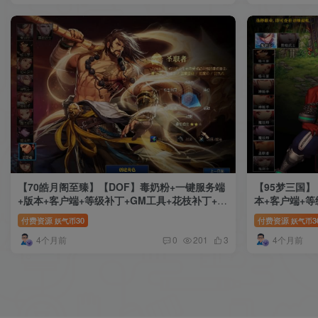
【70皓月阁至臻】【DOF】毒奶粉+一键服务端
【95梦三国】
+版本+客户端+等级补丁+GM工具+花枝补丁+视
本+客户端+等
频参考搭建教程
+视频参考搭
付费资源
30
付费资源
3
妖气币
妖气币
4个月前
4个月前
0
201
3