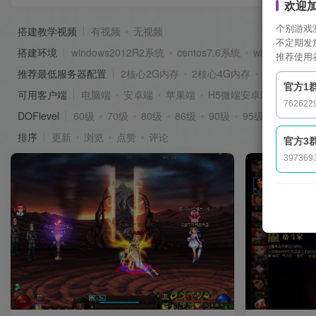
欢迎
个别游戏
搭建教学视频
有视频
无视频
不定期发
搭建环境
windows2012R2系统
centos7.6系统
windows201
推荐使用
推荐最低服务器配置
2核心2G内存
2核心4G内存
4核心8G内
官方1
可用客户端
电脑端
安卓端
苹果端
H5微端安卓端
762622
DOFlevel
60级
70级
80级
86级
90级
95级
100级
排序
更新
浏览
点赞
评论
官方3
397369