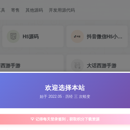
工具
寄售
其他源码
开发用源代码
H5源码
抖音微信H5小游戏源码
幻西游手游
大话西游手游
欢迎选择本站
幻诛仙
魔域手游
始于 2022.05 · 历经 三 次蜕变
💡 记得每天登录签到，获取积分下载资源