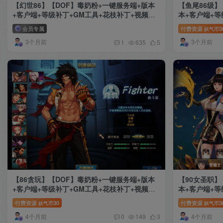
【幻世86】【DOF】毒奶粉+一键服务端+版本
【鱼尾86级】
+客户端+等级补丁+GM工具+花枝补丁+视频参
本+客户端+等
考搭建教程
参考搭建教程
会员专属
付费资源
3
妖气币
3个月前
3个月前
1
635
5
【86贪玩】【DOF】毒奶粉+一键服务端+版本
【90女圣职】
+客户端+等级补丁+GM工具+花枝补丁+视频参
本+客户端+等
考搭建教程
参考搭建教程
付费资源
30
付费资源
3
妖气币
妖气币
4个月前
4个月前
0
149
3