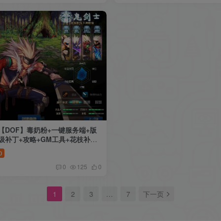
【DOF】毒奶粉+一键服务端+版
级补丁+攻略+GM工具+花枝补丁
建教程
0
0
125
0
1
2
3
…
7
下一页