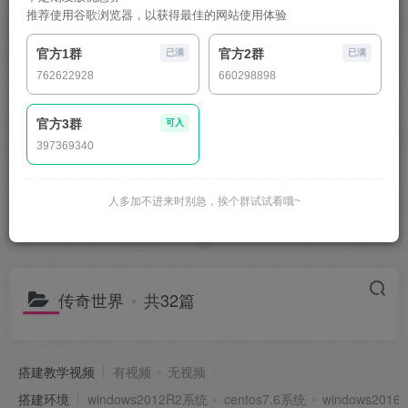
推荐使用谷歌浏览器，以获得最佳的网站使用体验
大话西游手游
妖道
官方1群
官方2群
已满
已满
762622928
660298898
官方3群
可入
传奇世界手游
梦幻诛仙
397369340
人多加不进来时别急，挨个群试试看哦~
魔域手游
仙侠手游
传奇世界
共32篇
搭建教学视频
有视频
无视频
搭建环境
windows2012R2系统
centos7.6系统
windows201