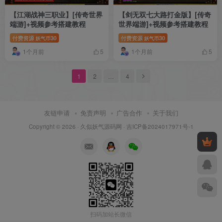
【江湖战神三职业】[传奇世界
【剑无双七大路打金版】[传奇
端游]+视频参考搭建教程
世界端游]+视频参考搭建教程
付费资源
30
付费资源
30
妖气币
妖气币
1个月前
1个月前
5
5
1
2
…
4
友链申请
免责声明
广告合作
关于我们
Copyright © 2026 ·
久似妖气源码网
·
吉ICP备2024017971号-1
扫码加站长微信