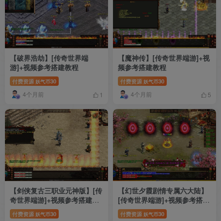
【破界浩劫】[传奇世界端
【魔神传】[传奇世界端游]+视
游]+视频参考搭建教程
频参考搭建教程
付费资源
30
付费资源
30
妖气币
妖气币
4个月前
4个月前
1
5
【剑侠复古三职业元神版】[传
【幻世夕霞剧情专属六大陆】
奇世界端游]+视频参考搭建教
[传奇世界端游]+视频参考搭建
程
教程
付费资源
30
付费资源
30
妖气币
妖气币