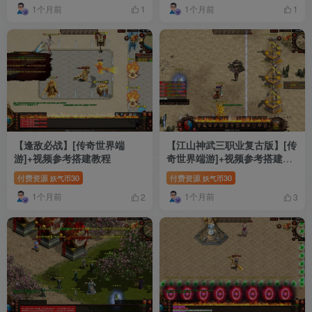
1个月前
1个月前
1
1
【逢敌必战】[传奇世界端
【江山神武三职业复古版】[传
游]+视频参考搭建教程
奇世界端游]+视频参考搭建教
程
付费资源
30
付费资源
30
妖气币
妖气币
1个月前
1个月前
2
3