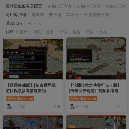
推荐最低服务器配置
2核心2G内存
2核心4G内存
4核心8G内
可用客户端
电脑端
安卓端
苹果端
H5微端安卓端
带源代码
有
无
排序
更新
浏览
点赞
评论
售价
积分
发布
【落霞修仙版】[传奇世界端
【轮回传世之侠客行点卡版】
游]+视频参考搭建教程
[传奇世界端游]+视频参考搭建
教程
付费资源
30
付费资源
30
妖气币
妖气币
1个月前
4个月前
5
1